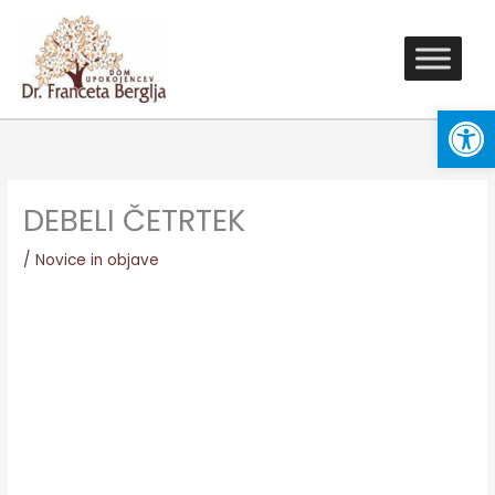
Skip
to
content
Open
DEBELI ČETRTEK
/
Novice in objave