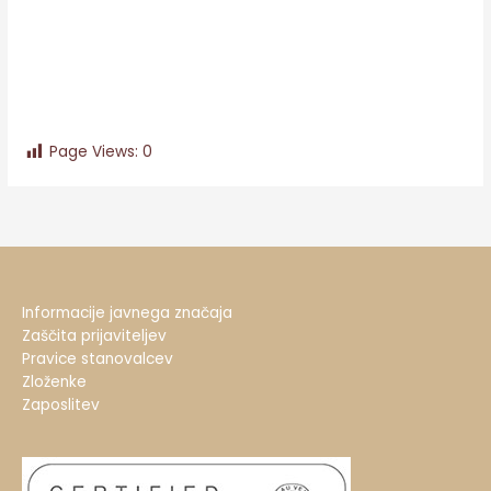
Page Views:
0
Informacije javnega značaja
Zaščita prijaviteljev
Pravice stanovalcev
Zloženke
Zaposlitev