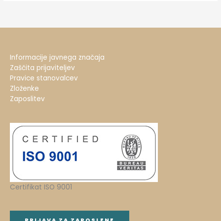
Informacije javnega značaja
Zaščita prijaviteljev
Pravice stanovalcev
Zloženke
Zaposlitev
Certifikat ISO 9001
PRIJAVA ZA ZAPOSLENE