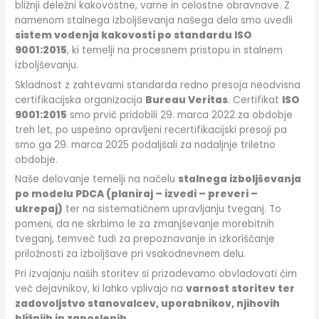
bližnji deležni kakovostne, varne in celostne obravnave. Z
namenom stalnega izboljševanja našega dela smo uvedli
sistem vodenja kakovosti po standardu ISO
9001:2015
, ki temelji na procesnem pristopu in stalnem
izboljševanju.
Skladnost z zahtevami standarda redno presoja neodvisna
certifikacijska organizacija
Bureau Veritas
. Certifikat
ISO
9001:2015
smo prvič pridobili 29. marca 2022 za obdobje
treh let, po uspešno opravljeni recertifikacijski presoji pa
smo ga 29. marca 2025 podaljšali za nadaljnje triletno
obdobje.
Naše delovanje temelji na načelu
stalnega izboljševanja
po modelu PDCA (planiraj – izvedi – preveri –
ukrepaj)
ter na sistematičnem upravljanju tveganj. To
pomeni, da ne skrbimo le za zmanjševanje morebitnih
tveganj, temveč tudi za prepoznavanje in izkoriščanje
priložnosti za izboljšave pri vsakodnevnem delu.
Pri izvajanju naših storitev si prizadevamo obvladovati čim
več dejavnikov, ki lahko vplivajo na
varnost storitev ter
zadovoljstvo stanovalcev, uporabnikov, njihovih
bližnjih in zaposlenih
.