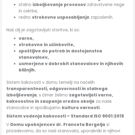
stalno
izboljševanje procesov
zdravstvene nege
in oskrbe,
redno
strokovno usposabljanje
zaposlenih.
Naš cilj je zagotavljati storitve, ki so:
varne,
strokovne in učinkovite,
spoštljive do potreb in dostojanstva
stanovalcev,
usmerjene v dobrobit stanovalcev in njihovih
bližnjih.
Sistem kakovosti v domu temelji na načelih
transparentnosti, odgovornosti in stalnega
izboljševanja
, s čimer želimo
zagotavljati varno,
kakovostno in zaupanja vredno okolje
za naše
stanovalce in spodbujamo
kulturo varnosti
.
Sistem vodenja kakovosti – Standard ISO 9001:2015
V
Domu upokojencev dr. Franceta Bergelja
si
prizadevamo, da so naši stanovalci, uporabniki in njihovi