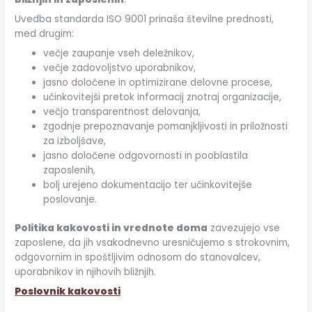
Uvedba standarda ISO 9001 prinaša številne prednosti,
med drugim:
večje zaupanje vseh deležnikov,
večje zadovoljstvo uporabnikov,
jasno določene in optimizirane delovne procese,
učinkovitejši pretok informacij znotraj organizacije,
večjo transparentnost delovanja,
zgodnje prepoznavanje pomanjkljivosti in priložnosti
za izboljšave,
jasno določene odgovornosti in pooblastila
zaposlenih,
bolj urejeno dokumentacijo ter učinkovitejše
poslovanje.
Politika kakovosti in vrednote doma
zavezujejo vse
zaposlene, da jih vsakodnevno uresničujemo s strokovnim,
odgovornim in spoštljivim odnosom do stanovalcev,
uporabnikov in njihovih bližnjih.
Poslovnik kakovosti