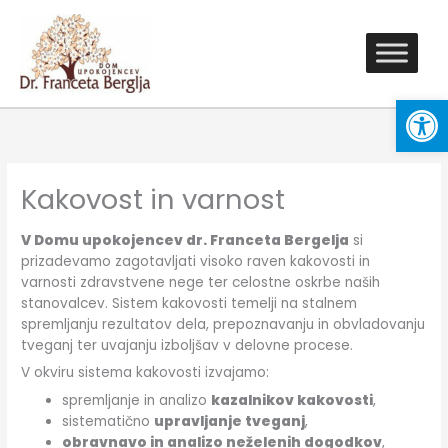
Skip
to
content
Open
Kakovost in varnost
V Domu upokojencev dr. Franceta Bergelja
si
prizadevamo zagotavljati visoko raven kakovosti in
varnosti zdravstvene nege ter celostne oskrbe naših
stanovalcev. Sistem kakovosti temelji na stalnem
spremljanju rezultatov dela, prepoznavanju in obvladovanju
tveganj ter uvajanju izboljšav v delovne procese.
V okviru sistema kakovosti izvajamo:
spremljanje in analizo
kazalnikov kakovosti
,
sistematično
upravljanje tveganj
,
obravnavo in analizo neželenih dogodkov
,