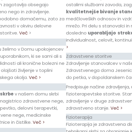
 dom zagotavlja obsegajo
ostalimi službami zavoda, za
no nego in zdravljenje.
kvalitetnejše bivanje sta
olj podobno domačemu, zato za
medčloveških odnosov in vzdrž
avnosti v okviru delovne
mrežo. Pri delu s stanovalci in 
storitve.
Več
>
dosledno
uporabljajo strok
individualnost, celovit, kontinu
>
mu želimo v Domu upokojencev
uporabnikom, ki se sami ali s
Zdravstvene storitve
idnosti ali kronične bolezni ne
Zdravljenje stanovalcev v na
ajšati življenje v toplini
Zdravstvenega doma Jesenice
skega okolja.
Več >
do petka, v dopoldanskem ča
Predpisuje načine zdravljenja,
oskrbe
v našem domu skrbi
fizioterapevtske storitve. Sta
 magistrico zdravstvene nege,
zdravljenje v druge zdravstve
apevtko, delovni terapevtki,
zdravstveno stanje.
Več >
stvene nege, medicinske
Fizioterapija
nice in čistilke.
Več >
Fizioterapija je zdravstvena dis
tehnikami skrbi za ohranjanje i