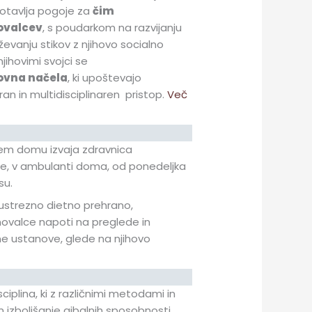
gotavlja pogoje za
čim
novalcev
, s poudarkom na razvijanju
evanju stikov z njihovo socialno
njihovimi svojci se
ovna načela
, ki upoštevajo
iran in multidisciplinaren pristop.
Več
šem domu izvaja zdravnica
, v ambulanti doma, od ponedeljka
su.
 ustrezno dietno prehrano,
novalce napoti na preglede in
ne ustanove, glede na njihovo
ciplina, ki z različnimi metodami in
n izboljšanje gibalnih sposobnosti