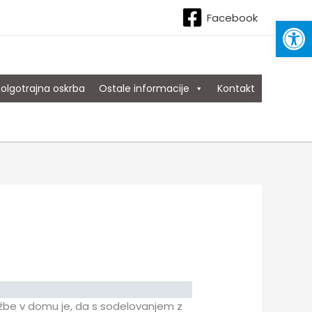
Facebook
Open
olgotrajna oskrba
Ostale informacije
Kontakt
žbe v domu je, da s sodelovanjem z