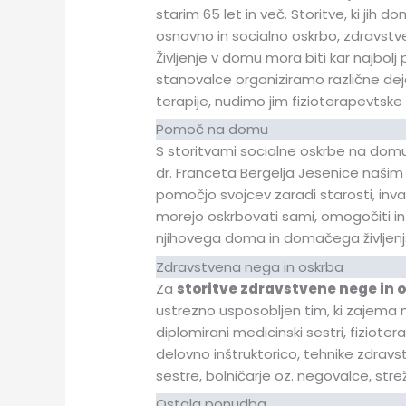
starim 65 let in več. Storitve, ki jih
osnovno in socialno oskrbo, zdravstve
Življenje v domu mora biti kar najb
stanovalce organiziramo različne dej
terapije, nudimo jim fizioterapevtske 
Pomoč na domu
S storitvami socialne oskrbe na do
dr. Franceta Bergelja Jesenice našim 
pomočjo svojcev zaradi starosti, inval
morejo oskrbovati sami, omogočiti in ol
njihovega doma in domačega življenj
Zdravstvena nega in oskrba
Za
storitve zdravstvene nege in 
ustrezno usposobljen tim, ki zajema
diplomirani medicinski sestri, fizioter
delovno inštruktorico, tehnike zdrav
sestre, bolničarje oz. negovalce, strež
Ostala ponudba