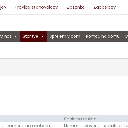
ljev
Pravice stanovalcev
Zloženke
Zaposlitev
O nas
Storitve
Sprejem v dom
Pomoč na domu
D
Socialna služba
seb je namenjeno osebam,
Namen delovanja socialne slu