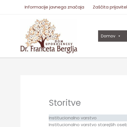
Skip
Informacije javnega značaja
Zaščita prijavite
to
content
Domov
Storitve
Institucionalno varstvo
Institucionalno varstvo starejših o