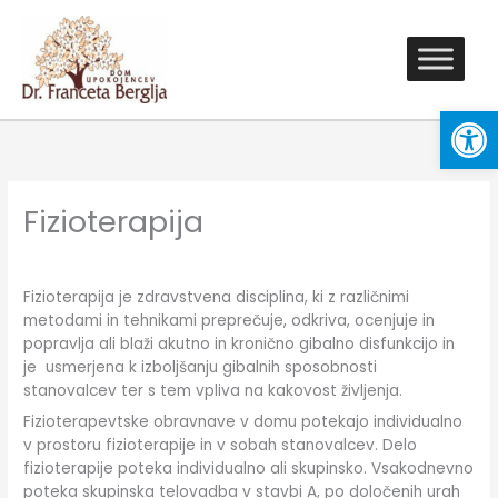
Skip
to
content
Open
Fizioterapija
Fizioterapija je zdravstvena disciplina, ki z različnimi
metodami in tehnikami preprečuje, odkriva, ocenjuje in
popravlja ali blaži akutno in kronično gibalno disfunkcijo in
je usmerjena k izboljšanju gibalnih sposobnosti
stanovalcev ter s tem vpliva na kakovost življenja.
Fizioterapevtske obravnave v domu potekajo individualno
v prostoru fizioterapije in v sobah stanovalcev. Delo
fizioterapije poteka individualno ali skupinsko. Vsakodnevno
poteka skupinska telovadba v stavbi A, po določenih urah