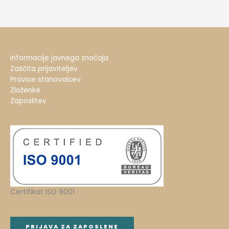
Informacije javnega značaja
Zaščita prijaviteljev
Pravice stanovalcev
Zloženke
Zaposlitev
Certifikat ISO 9001
PRIJAVA ZA ZAPOSLENE