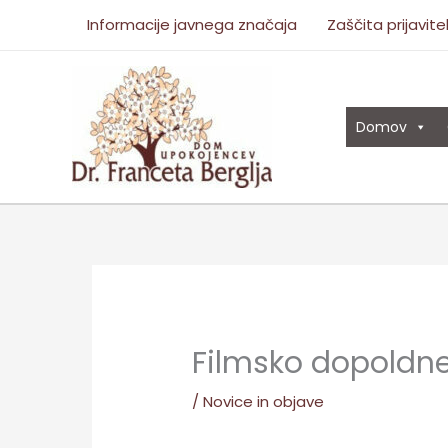
Skip
Informacije javnega značaja
Zaščita prijavite
to
content
Domov
Filmsko dopoldne
/
Novice in objave