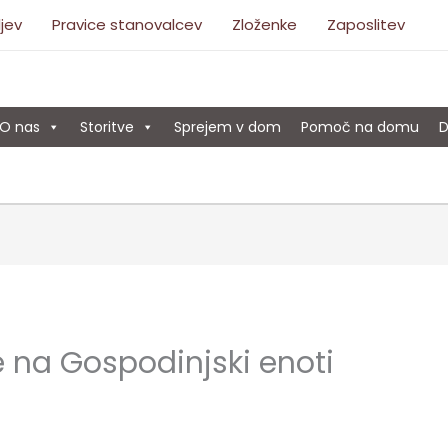
ljev
Pravice stanovalcev
Zloženke
Zaposlitev
O nas
Storitve
Sprejem v dom
Pomoč na domu
D
 na Gospodinjski enoti