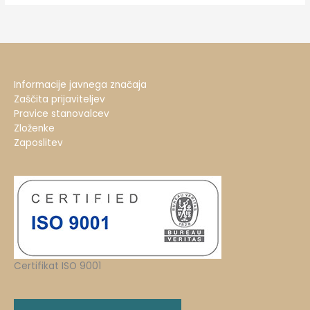
Informacije javnega značaja
Zaščita prijaviteljev
Pravice stanovalcev
Zloženke
Zaposlitev
Certifikat ISO 9001