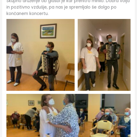
Skupno druženje ob glasbi je kar prehitro minilo. Dobra volja
in pozitivno vzdušje, pa nas je spremljalo še dolgo po
končanem koncertu.