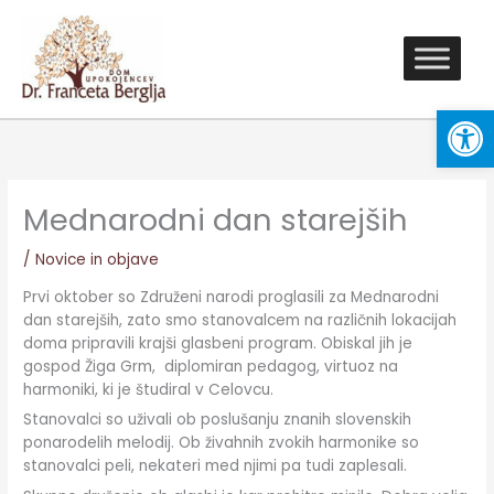
Skip
to
content
Open
Mednarodni dan starejših
/
Novice in objave
Prvi oktober so Združeni narodi proglasili za Mednarodni
dan starejših, zato smo stanovalcem na različnih lokacijah
doma pripravili krajši glasbeni program. Obiskal jih je
gospod Žiga Grm, diplomiran pedagog, virtuoz na
harmoniki, ki je študiral v Celovcu.
Stanovalci so uživali ob poslušanju znanih slovenskih
ponarodelih melodij. Ob živahnih zvokih harmonike so
stanovalci peli, nekateri med njimi pa tudi zaplesali.