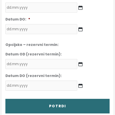
DD
Datum DO:
*
dot
MM
dot
YYYY
DD
dot
Opcijsko – rezervni termin:
MM
dot
Datum OD (rezervni termin):
YYYY
DD
Datum DO (rezervni termin):
dot
MM
dot
YYYY
DD
dot
MM
dot
YYYY