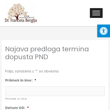
Skip
to
content
Open
Najava predloga termina
dopusta PND
Polja, označena z ‘*’ so obvezna.
Priimek in ime:
*
Priimek in ime
Datum OD:
*