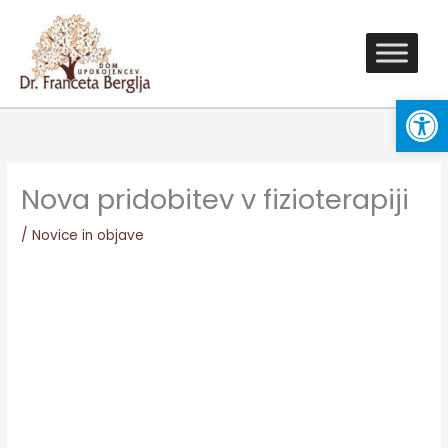
Skip
to
content
Open
Nova pridobitev v fizioterapiji
/
Novice in objave