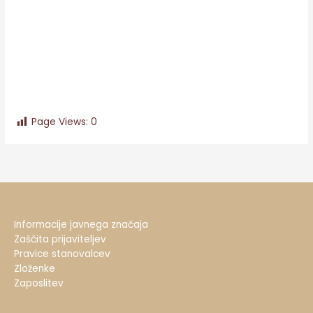
Page Views:
0
Informacije javnega značaja
Zaščita prijaviteljev
Pravice stanovalcev
Zloženke
Zaposlitev