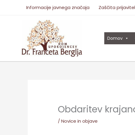
Skip
Informacije javnega značaja
Zaščita prijavite
to
content
Domov
Obdaritev krajan
/
Novice in objave