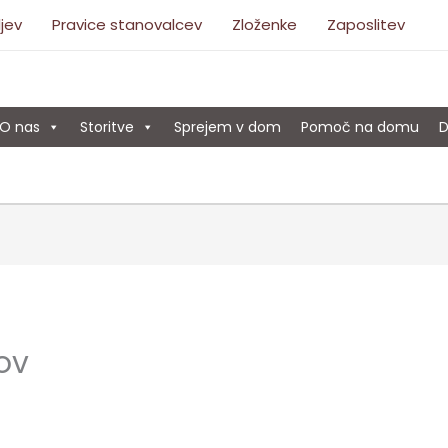
ljev
Pravice stanovalcev
Zloženke
Zaposlitev
O nas
Storitve
Sprejem v dom
Pomoč na domu
D
ov