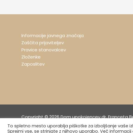
Informacije javnega značaja
Zaščita prijaviteljev
Pravice stanovalcev
Zloženke
Zaposlitev
Copyright © 2026 Dom upokojencev dr. Franceta B
To spletno mesto uporablja piškotke za izboljšanje vaše 
Sprejmi vse, se strinjate z njihovo uporabo. Več informacij