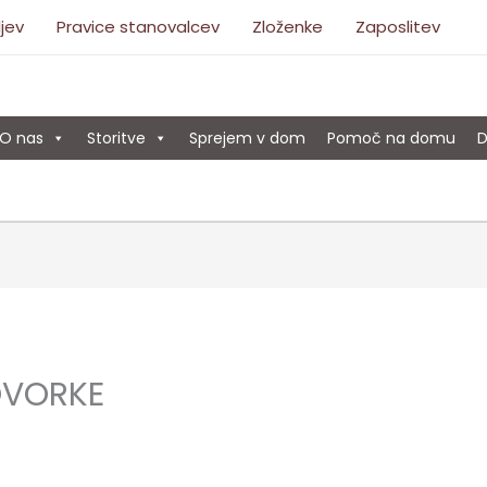
ljev
Pravice stanovalcev
Zloženke
Zaposlitev
O nas
Storitve
Sprejem v dom
Pomoč na domu
D
OVORKE