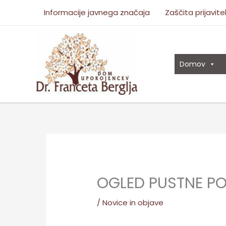
Skip
Informacije javnega značaja
Zaščita prijavite
to
content
Domov
OGLED PUSTNE P
/
Novice in objave