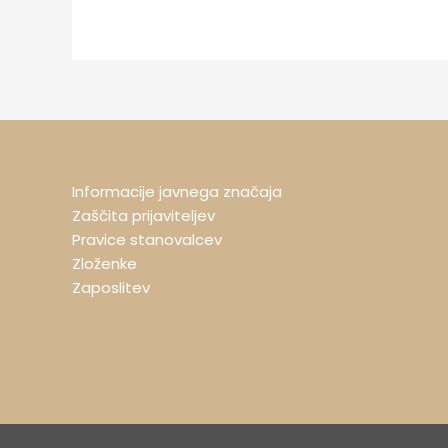
Informacije javnega značaja
Zaščita prijaviteljev
Pravice stanovalcev
Zloženke
Zaposlitev