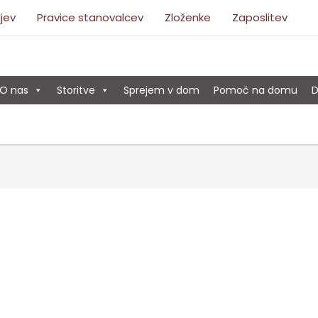
ljev
Pravice stanovalcev
Zloženke
Zaposlitev
O nas
Storitve
Sprejem v dom
Pomoč na domu
D