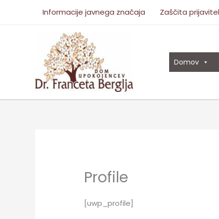
Skip
Informacije javnega značaja
Zaščita prijavite
to
content
Domov
Profile
[uwp_profile]