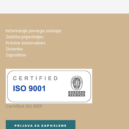
Informacije javnega značaja
Zaščita prijaviteljev
Pravice stanovalcev
Zloženke
Zaposlitev
Certifikat ISO 9001
PRIJAVA ZA ZAPOSLENE